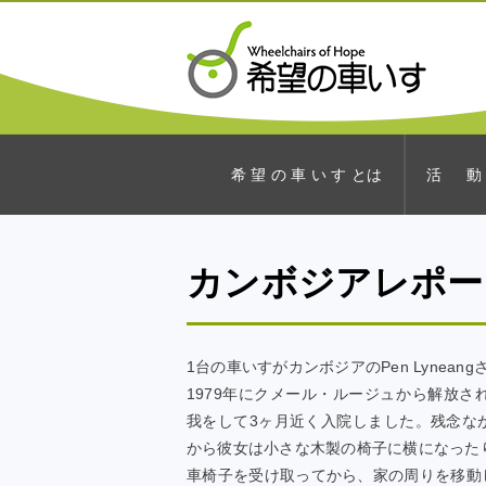
希 望 の 車 い す とは
活 動
カンボジアレポー
1台の車いすがカンボジアのPen Lynean
1979年にクメール・ルージュから解放
我をして3ヶ月近く入院しました。残念な
から彼女は小さな木製の椅子に横になった
車椅子を受け取ってから、家の周りを移動