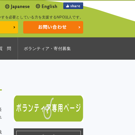
いすを必要としている方を支援するNPO法人です。
質 問
ボランティア・寄付募集
怪
れ
栽