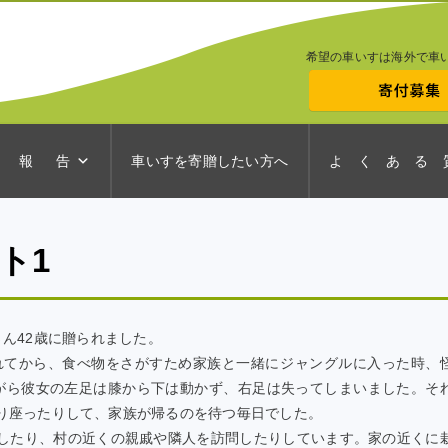
希望の車いすは海外で車
 報 告
車いすを寄贈したい方へ
よ く あ る 
ト1
gさん42歳に贈られました。
されてから、食べ物をさがすため家族と一緒にジャングルに入った時、
がら彼女の左足は膝から下は動かず、右足は失ってしまいました。そ
り座ったりして、家族が帰るのを待つ毎日でした。
したり、村の近くの親戚や隣人を訪問したりしています。家の近くに