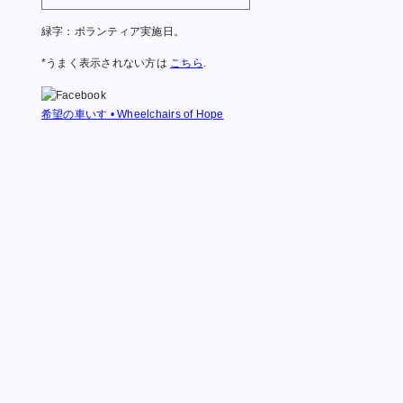
緑字：ボランティア実施日。
*うまく表示されない方は
こちら
.
希望の車いす • Wheelchairs of Hope