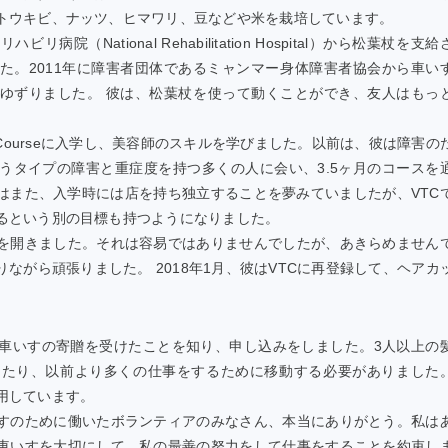
トウキビ、ナッツ、ヒマワリ、豆などや米を栽培しています。
（National Rehabilitation Hospital）から松葉杖を支給
た。2011年に障害者団体であるミャンマー身体障害者協会から車い
ゆずりました。 彼は、松葉杖を使って動くことができ、友人はもっ
beauty Courseに入学し、美容師のスキルを学びました。以前は、彼は障害の
うタイプの障害と重症度を持つ多くの人に会い、3.5ヶ月のコースを
はまた、入学時には店を持ち独立することを夢みていましたが、VTC
るという別の目標も持つようになりました。
を開きました。それは容易ではありませんでしたが、あきらめません
ながら頑張りました。 2018年1月、彼はVTCに再登録して、ヘアカ
Hopeから車いすの寄贈を受けたことを知り、申し込みをしました。3人以上の
じたり、以前より多くの仕事をするために移動する必要がありました
用しています。
すのために働いたボランティアのみなさん、本当にありがとう。私は
車いすを大切にして、私の最善の努力をして仕事をすることを約束し