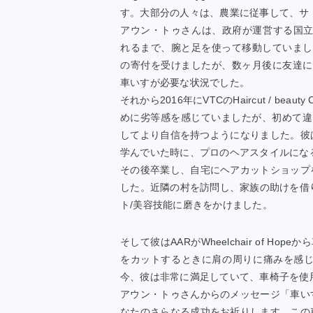
す。大部分の人々は、農業に従事して、サ
アウン・トゥさんは、政府が運営する国立リハビリ病院
れるまで、腕と足を使って移動していまし
の寄付を受けましたが、数ヶ月後に友達に
車いすが必要な状況でした。
それから2016年にVTCのHaircut / 
めに劣等感を感じていましたが、初めて違
してより自信を持つようになりました。彼
学んでいた時に、プロのヘアスタイルにな
その後卒業し、自宅にヘアカットショップ
した。近隣の村を訪問し、家族の助けを借り
ト/美容技能に磨きをかけました。
そして彼はAARがWheelchair of 
をカットするときに肩の周りに痛みを感
今、彼は非常に満足していて、車椅子を使
アウン・トゥさんからのメッセージ「車い
なたのさらなる成功をお祈りします。この