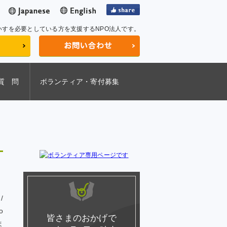
いすを必要としている方を支援するNPO法人です。
質 問
ボランティア・寄付募集
/
o
皆さまのおかげで
ま