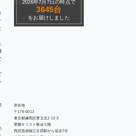
2026年7月7日の時点で
3645台
さ
をお届けしました
す
と
た
通
で
で
ッ
髪
所在地
〒176-0012
。
東京都練馬区豊玉北1-12-3
聖書キリスト教会５階
あ
西武池袋線江古田駅から徒歩7分
ま