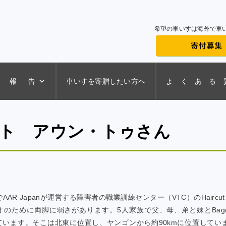
希望の車いすは海外で車
 報 告
車いすを寄贈したい方へ
よ く あ る 
ト アウン・トゥさん
AR Japanが運営する障害者の職業訓練センター（VTC）のHaircut 
リオのために両脚に弱さがあります。5人家族で父、母、弟と妹とBag
に暮らしています。そこは北東に位置し、ヤンゴンから約90kmに位置してい