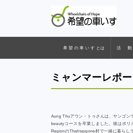
希 望 の 車 い す とは
活 動
ミャンマーレポー
Aung Thuアウン・トゥさんは、ヤンゴンでA
beautyコースを卒業しました。彼はポ
RegionのThahtaygone村で一緒