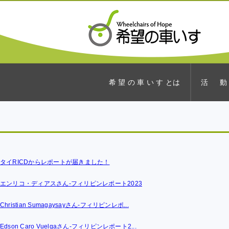
希 望 の 車 い す とは
活 動
タイRICDからレポートが届きました！
エンリコ・ディアスさん-フィリピンレポート2023
Christian Sumagaysayさん-フィリピンレポ...
Edson Caro Vuelgaさん-フィリピンレポート2...