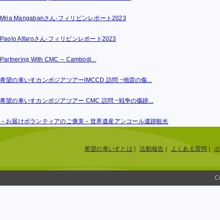
Mria Mangabanさん-フィリピンレポート2023
Paolo Alfaroさん-フィリピンレポート2023
Partnering With CMC -- Cambodi...
希望の車いすカンボジアツアーIMCCD 訪問 ~地雷の傷...
希望の車いすカンボジアツアー CMC 訪問 ~戦争の傷跡...
－お届けボランティアのご褒美－世界遺産アンコール遺跡観光
希望の車いすとは
|
活動報告
|
よくある質問
|
C