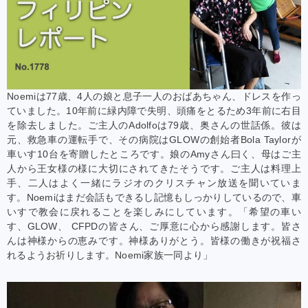
Noemiは77歳、4人の娘と息子一人のおばあちゃん、ドレスを作っ
ていました。10年前に緑内障で失明、頭痛をとるため3年前に右目
を除去しました。ご主人のAdolfoは79歳、奥さんの世話係。彼は
元、救急車の運転手で、その病院はGLOWの創始者Bola Taylorが
車いす10台を寄贈したところです。娘のAmyさん曰く、母はご主
人から王女様の様に大切にされてきたそうです。ご主人は料理上
手、二人はよく一緒にラジオのクリスチャン放送を聞いていま
す。Noemiはまだ会話もできるし記憶もしっかりしているので、車
いすで教会に戻れることを楽しみにしています。「希望の車い
す、GLOW、 CFPDの皆さん、ご厚意に心から感謝します。皆さ
んは神様からの恵みです。神様ありがとう。皆様の働きが祝福さ
れるようお祈りします。Noemi家族一同より」