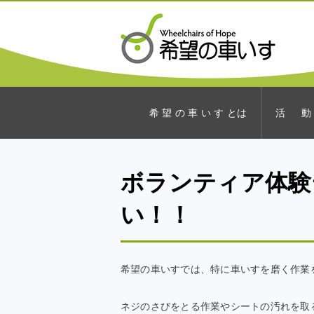
希 望 の 車 い す とは
活 動
ボランティア体験
い！！
希望の車いすでは、特に車いすを磨く作業
ネジのさびをとる作業やシートの汚れを取