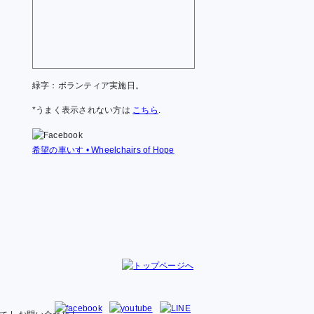
緑字：ボランティア実施日。
*うまく表示されない方は
こちら
.
希望の車いす • Wheelchairs of Hope