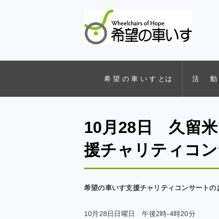
希 望 の 車 い す とは
活 動
10月28日 久留
援チャリティコン
希望の車いす支援チャリティコンサートの
10月28日日曜日 午後2時-4時20分