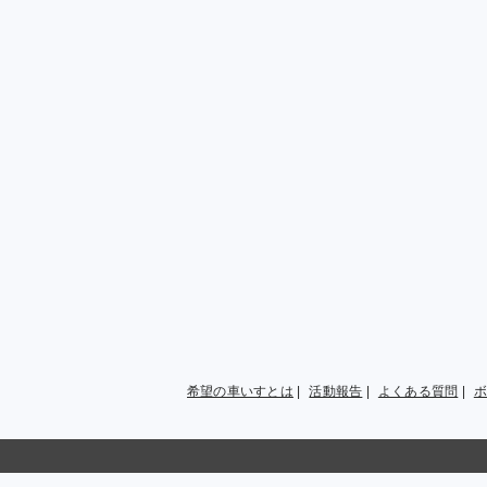
希望の車いすとは
|
活動報告
|
よくある質問
|