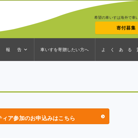
希望の車いすは海外で車
 報 告
車いすを寄贈したい方へ
よ く あ る 
ティア参加の
お申込みはこちら