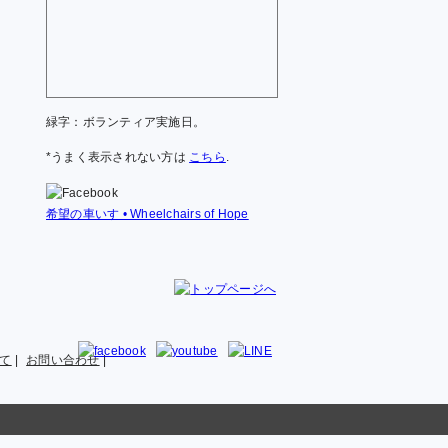
緑字：ボランティア実施日。
*うまく表示されない方は
こちら
.
希望の車いす • Wheelchairs of Hope
て
|
お問い合わせ
|