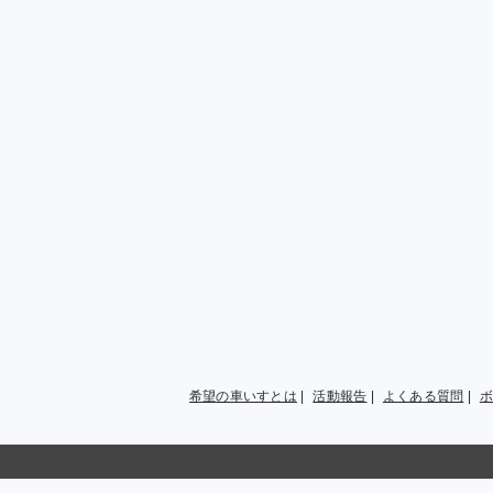
希望の車いすとは
|
活動報告
|
よくある質問
|