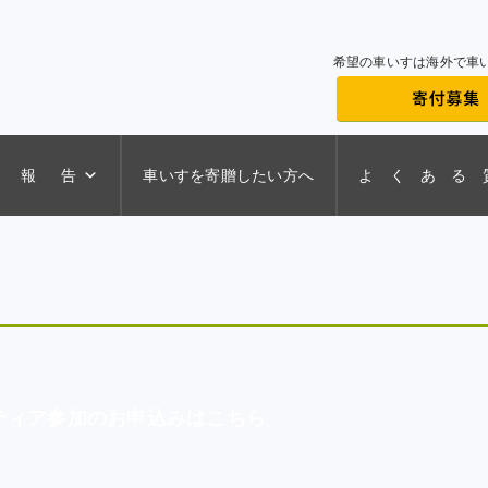
希望の車いすは海外で車
 報 告
車いすを寄贈したい方へ
よ く あ る 
ティア参加の
お申込みはこちら