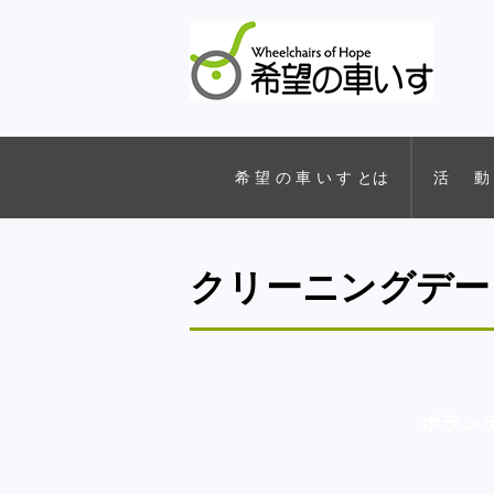
希 望 の 車 い す とは
活 動
クリーニングデー
ボラン